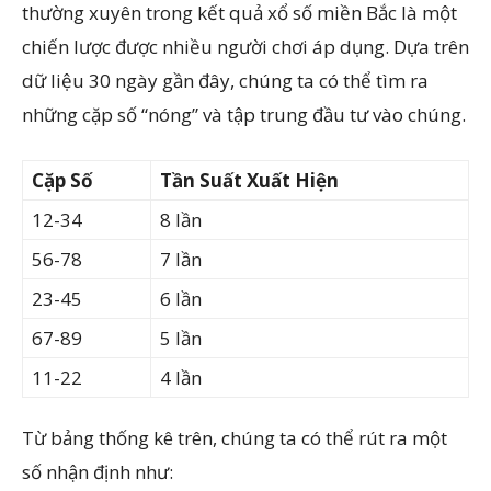
thường xuyên trong kết quả xổ số miền Bắc là một
chiến lược được nhiều người chơi áp dụng. Dựa trên
dữ liệu 30 ngày gần đây, chúng ta có thể tìm ra
những cặp số “nóng” và tập trung đầu tư vào chúng.
Cặp Số
Tần Suất Xuất Hiện
12-34
8 lần
56-78
7 lần
23-45
6 lần
67-89
5 lần
11-22
4 lần
Từ bảng thống kê trên, chúng ta có thể rút ra một
số nhận định như: