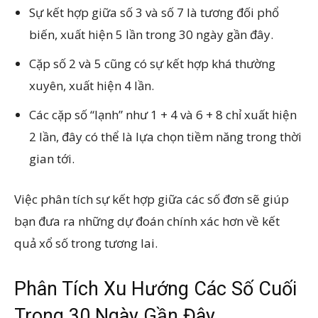
Sự kết hợp giữa số 3 và số 7 là tương đối phổ
biến, xuất hiện 5 lần trong 30 ngày gần đây.
Cặp số 2 và 5 cũng có sự kết hợp khá thường
xuyên, xuất hiện 4 lần.
Các cặp số “lạnh” như 1 + 4 và 6 + 8 chỉ xuất hiện
2 lần, đây có thể là lựa chọn tiềm năng trong thời
gian tới.
Việc phân tích sự kết hợp giữa các số đơn sẽ giúp
bạn đưa ra những dự đoán chính xác hơn về kết
quả xổ số trong tương lai.
Phân Tích Xu Hướng Các Số Cuối
Trong 30 Ngày Gần Đây