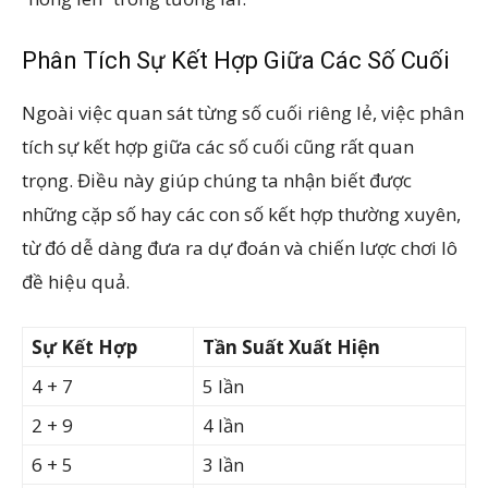
Phân Tích Sự Kết Hợp Giữa Các Số Cuối
Ngoài việc quan sát từng số cuối riêng lẻ, việc phân
tích sự kết hợp giữa các số cuối cũng rất quan
trọng. Điều này giúp chúng ta nhận biết được
những cặp số hay các con số kết hợp thường xuyên,
từ đó dễ dàng đưa ra dự đoán và chiến lược chơi lô
đề hiệu quả.
Sự Kết Hợp
Tần Suất Xuất Hiện
4 + 7
5 lần
2 + 9
4 lần
6 + 5
3 lần