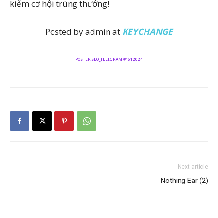
kiếm cơ hội trúng thưởng!
Posted by admin at
KEYCHANGE
POSTER SEO_TELEGRAM #1612024
Next article
Nothing Ear (2)