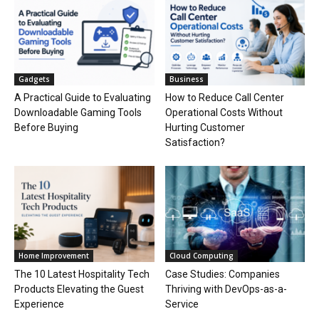
Gadgets
Business
A Practical Guide to Evaluating
How to Reduce Call Center
Downloadable Gaming Tools
Operational Costs Without
Before Buying
Hurting Customer
Satisfaction?
Home Improvement
Cloud Computing
The 10 Latest Hospitality Tech
Case Studies: Companies
Products Elevating the Guest
Thriving with DevOps-as-a-
Experience
Service