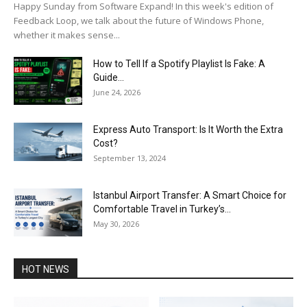
Happy Sunday from Software Expand! In this week's edition of
Feedback Loop, we talk about the future of Windows Phone,
whether it makes sense...
How to Tell If a Spotify Playlist Is Fake: A
Guide...
June 24, 2026
Express Auto Transport: Is It Worth the Extra
Cost?
September 13, 2024
Istanbul Airport Transfer: A Smart Choice for
Comfortable Travel in Turkey’s...
May 30, 2026
HOT NEWS