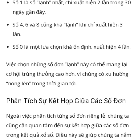
Số 1 là số “lạnh” nhất, chỉ xuất hiện 2 lần trong 30
ngày gần đây.
Số 4, 6 và 8 cũng khá “lạnh” khi chỉ xuất hiện 3
lần.
Số 0 là một lựa chọn khá ổn định, xuất hiện 4 lần.
Việc chọn những số đơn “lạnh” này có thể mang lại
cơ hội trúng thưởng cao hơn, vì chúng có xu hướng
“nóng lên” trong thời gian tới.
Phân Tích Sự Kết Hợp Giữa Các Số Đơn
Ngoài việc phân tích từng số đơn riêng lẻ, chúng ta
cũng cần quan tâm đến sự kết hợp giữa các số đơn
trong kết quả xổ số. Điều này sẽ giúp chúng ta nắm