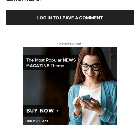
LOG IN TO LEAVE A COMMENT
- Advertisement -