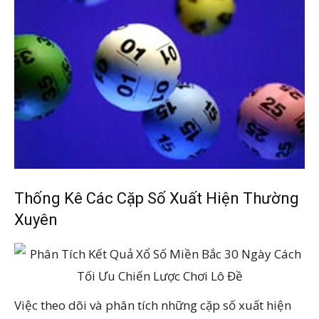
Thống Kê Các Cặp Số Xuất Hiện Thường
Xuyên
Việc theo dõi và phân tích những cặp số xuất hiện