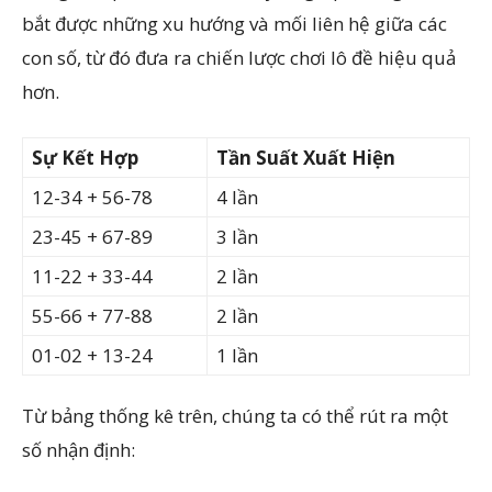
bắt được những xu hướng và mối liên hệ giữa các
con số, từ đó đưa ra chiến lược chơi lô đề hiệu quả
hơn.
Sự Kết Hợp
Tần Suất Xuất Hiện
12-34 + 56-78
4 lần
23-45 + 67-89
3 lần
11-22 + 33-44
2 lần
55-66 + 77-88
2 lần
01-02 + 13-24
1 lần
Từ bảng thống kê trên, chúng ta có thể rút ra một
số nhận định: