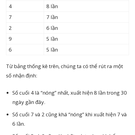
4
8 lần
7
7 lần
2
6 lần
9
5 lần
6
5 lần
Từ bảng thống kê trên, chúng ta có thể rút ra một
số nhận định:
Số cuối 4 là “nóng” nhất, xuất hiện 8 lần trong 30
ngày gần đây.
Số cuối 7 và 2 cũng khá “nóng” khi xuất hiện 7 và
6 lần.