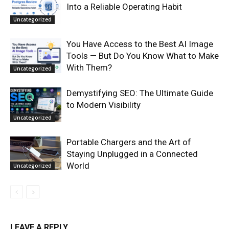
Into a Reliable Operating Habit
Uncategorized
You Have Access to the Best AI Image
Tools — But Do You Know What to Make
With Them?
Uncategorized
Demystifying SEO: The Ultimate Guide
to Modern Visibility
Uncategorized
Portable Chargers and the Art of
Staying Unplugged in a Connected
World
Uncategorized
LEAVE A REPLY