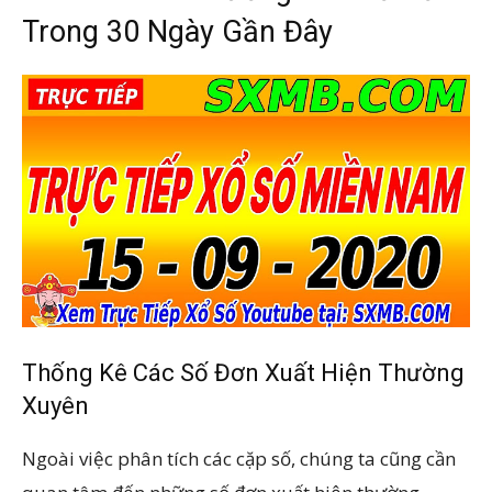
Trong 30 Ngày Gần Đây
Thống Kê Các Số Đơn Xuất Hiện Thường
Xuyên
Ngoài việc phân tích các cặp số, chúng ta cũng cần