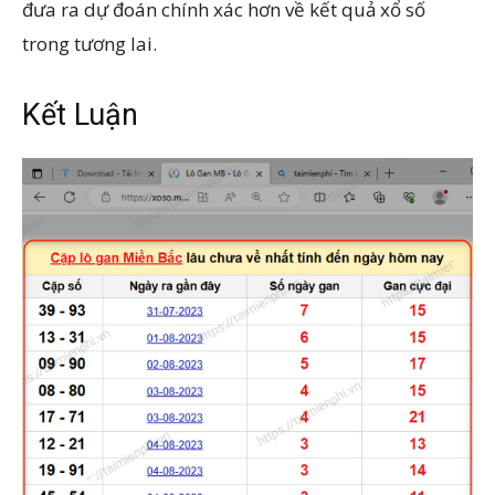
đưa ra dự đoán chính xác hơn về kết quả xổ số
trong tương lai.
Kết Luận